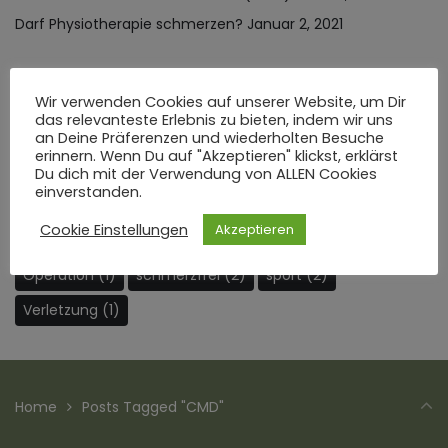
Darf Physiotherapie schmerzen?
Januar 2, 2021
Wir verwenden Cookies auf unserer Website, um Dir
SCHLAGWÖRTER
das relevanteste Erlebnis zu bieten, indem wir uns
an Deine Präferenzen und wiederholten Besuche
erinnern. Wenn Du auf "Akzeptieren" klickst, erklärst
Belastungssteuerung
(1)
CMD
(1)
fitness
(1)
Du dich mit der Verwendung von ALLEN Cookies
einverstanden.
Gesundheit
(1)
Kieferbehandlung
(1)
Cookie Einstellungen
Akzeptieren
Kieferbeschwerden
(1)
Knieschwellung
(1)
Operation
(1)
schmerzfrei
(2)
sport
(2)
Verletzung
(1)
Home
Posts Tagged "CMD"