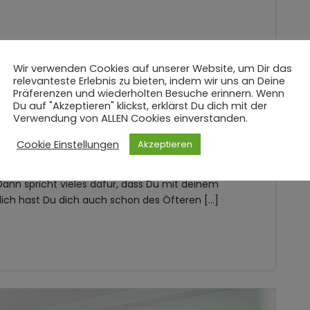
Wir verwenden Cookies auf unserer Website, um Dir das
relevanteste Erlebnis zu bieten, indem wir uns an Deine
Präferenzen und wiederholten Besuche erinnern. Wenn
erden (CMD)?
Du auf "Akzeptieren" klickst, erklärst Du dich mit der
Verwendung von ALLEN Cookies einverstanden.
n
Cookie Einstellungen
Akzeptieren
kannst Deinen Mund nicht richtig öffnen? Du spürst
 deine Zähne schmerzen? Vielleicht sagt Dir dein
ann spricht vieles dafür, dass Du mit deinem
ich hast Du dich auch schon des Öfteren […]