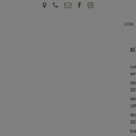
HOME
NE
Lo
ei
Wi
20
Wi
OP
Wa
20
Da