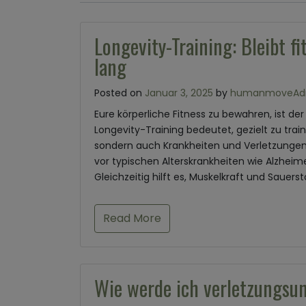
Longevity-Training: Bleibt f
lang
Posted on
Januar 3, 2025
by
humanmoveAd
Eure körperliche Fitness zu bewahren, ist de
Longevity-Training bedeutet, gezielt zu trai
sondern auch Krankheiten und Verletzungen
vor typischen Alterskrankheiten wie Alzhei
Gleichzeitig hilft es, Muskelkraft und Sauers
Read More
Wie werde ich verletzungsun