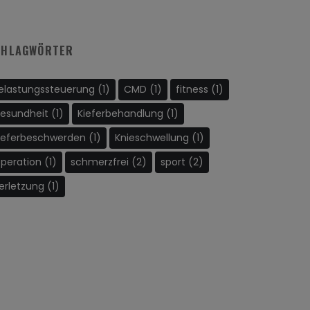
CHLAGWÖRTER
elastungssteuerung
(1)
CMD
(1)
fitness
(1)
esundheit
(1)
Kieferbehandlung
(1)
ieferbeschwerden
(1)
Knieschwellung
(1)
peration
(1)
schmerzfrei
(2)
sport
(2)
erletzung
(1)