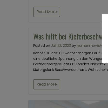
Read More
Was hilft bei Kieferbeschw
Posted on
Juli 22, 2023
by
humanmoveAdmi
Kennst Du das: Du wachst morgens auf und 
eine deutliche Spannung an den Wangen und
Partner morgens, dass Du nachts knirscht? D
Kiefergelenk Beschwerden hast. Wahrscheinl
Read More