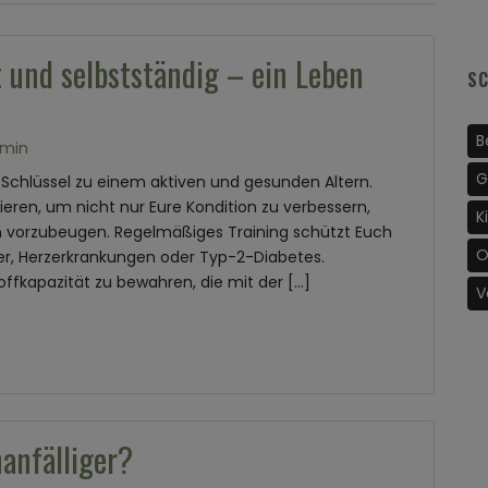
it und selbstständig – ein Leben
S
B
min
G
r Schlüssel zu einem aktiven und gesunden Altern.
nieren, um nicht nur Eure Kondition zu verbessern,
K
 vorzubeugen. Regelmäßiges Training schützt Euch
O
mer, Herzerkrankungen oder Typ-2-Diabetes.
toffkapazität zu bewahren, die mit der […]
V
anfälliger?